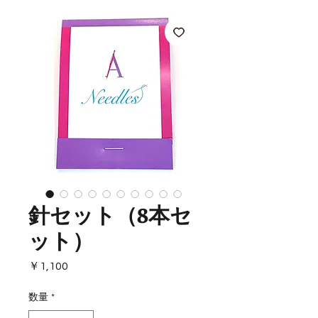
針セット（8本セ
ット）
価
￥1,100
格
数量
*