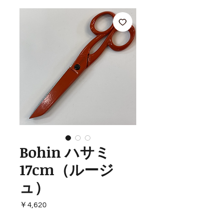
Bohin ハサミ
17cm（ルージ
ュ）
価
￥4,620
格