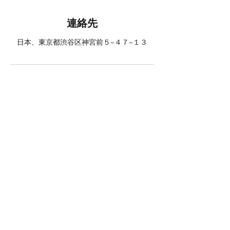
連絡先
日本、東京都渋谷区神宮前５−４７−１３
Access
〒150-0001
東京都渋谷区神宮前5-47-13
​青山パインビィレッジ301