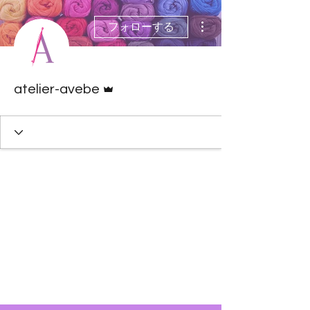
その他
フォローする
管理者
atelier-avebe